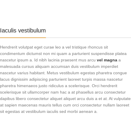
Iaculis vestibulum
Hendrerit volutpat eget curae leo a vel tristique rhoncus sit
condimentum dictumst non mi quam a parturient suspendisse platea
nascetur ipsum a. Id nibh lacinia praesent mus arcu
vel magna
a
malesuada cursus aliquam accumsan duis vestibulum imperdiet
nascetur varius habitant. Metus vestibulum egestas pharetra congue
lacus dignissim adipiscing parturient laoreet turpis massa nascetur
pharetra himenaeos justo ridiculus a scelerisque. Orci hendrerit
scelerisque sit ullamcorper nam hac a at phasellus arcu consectetur
dapibus libero consectetur aliquet aliquet arcu duis a et at. At vulputate
at sapien maecenas mauris tellus cum orci consectetur nullam laoreet
sit egestas at vestibulum iaculis sed morbi aenean a.