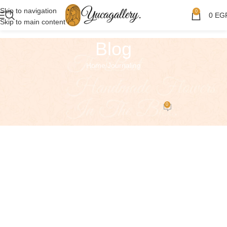
Skip to navigation
0
0
EG
Skip to main content
Blog
Home
Journaling
JOURNALING
Exploring Atlanta’s modern homes
0
Mamdouh
On August 27, 2021