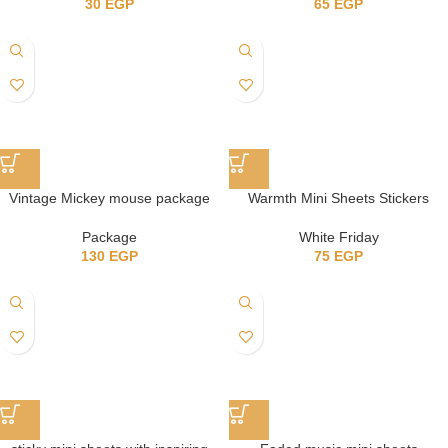
30
EGP
65
EGP
Vintage Mickey mouse package
Warmth Mini Sheets Stickers
Package
White Friday
130
EGP
75
EGP