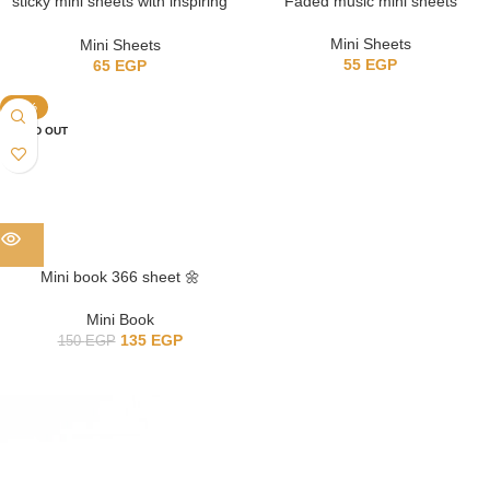
sticky mini sheets with inspiring
Faded music mini sheets
phrases
Mini Sheets
Mini Sheets
55
EGP
65
EGP
-10%
SOLD OUT
Mini book 366 sheet 🌼
Mini Book
135
EGP
150
EGP