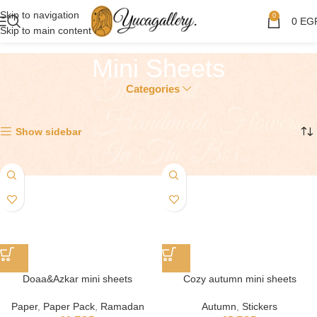
Skip to navigation
0
0
EG
Skip to main content
Mini Sheets
Categories
Showing all 7 results
Show sidebar
Doaa&Azkar mini sheets
Cozy autumn mini sheets
Paper
,
Paper Pack
,
Ramadan
Autumn
,
Stickers