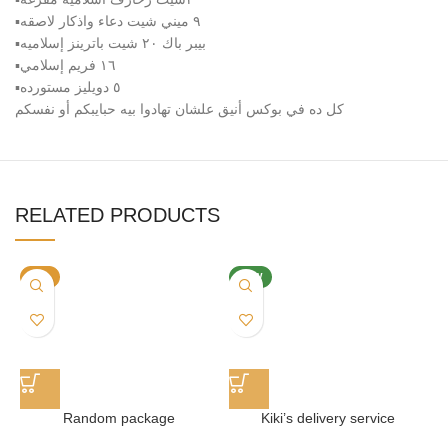
▪️٩ ميني شيت دعاء واذكار لاصقه
▪️بيبر باك ٢٠ شيت باترينز إسلاميه
▪️١٦ فريم إسلامي
▪️٥ دويليز مستورده
كل ده في بوكس أنيق علشان تهادوا بيه حبايبكم أو نفسكم
RELATED PRODUCTS
-7%
NEW
Random package
Kiki’s delivery service