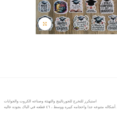
Click to enlarge
استيكرز للتخرج للجورنالينج والتهنئة وصناعه الكروت والجوابات
أشكاله متنوعه جدا واحجامه كبيره ووسط ، ٤٦ قطعه في الباك بجوده عاليه.