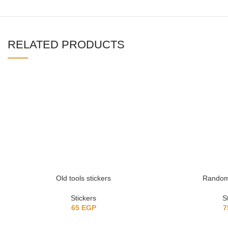
RELATED PRODUCTS
Old tools stickers
Random 
Stickers
S
65
EGP
7