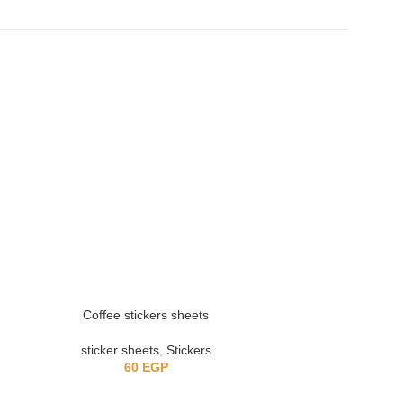
Coffee stickers sheets
Butterf
sticker sheets
,
Stickers
St
60
EGP
6