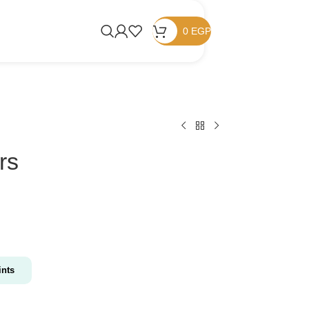
0
EGP
rs
nts