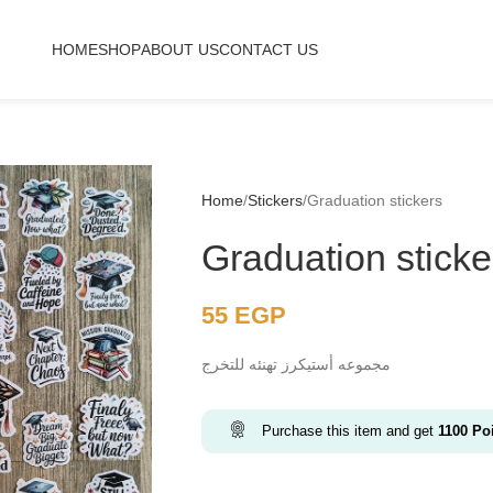
HOME
SHOP
ABOUT US
CONTACT US
Home
Stickers
Graduation stickers
Graduation sticke
55
EGP
مجموعه أستيكرز تهنئه للتخرج
Purchase this item and get
1100
Poi