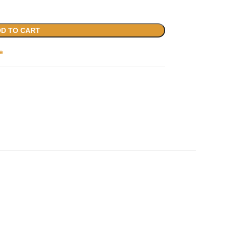
D TO CART
e