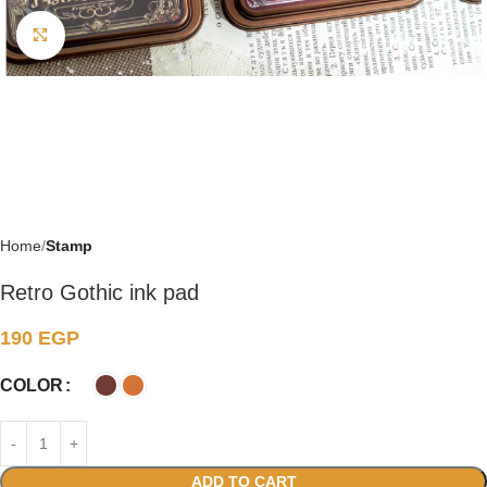
Click to enlarge
Home
Stamp
Retro Gothic ink pad
190
EGP
COLOR
ADD TO CART