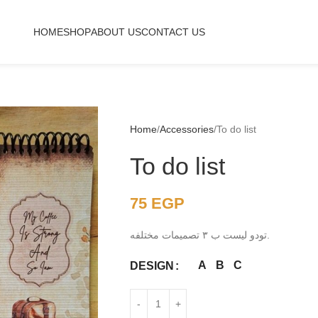
HOME
SHOP
ABOUT US
CONTACT US
Home
Accessories
To do list
To do list
75
EGP
تودو ليست ب ٣ تصميمات مختلفه.
A
B
C
DESIGN