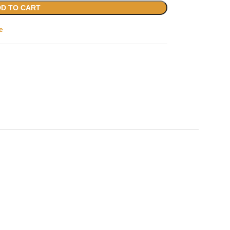
D TO CART
e