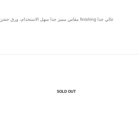
مقاس مميز جدا سهل الاستخدام، ورق خشن ١٢٠جم وتصميمات رقيقه ومميزه علشان تكتبوا فيها وانتوا مبسوطين وكمان finishing عالي جدا
SOLD OUT