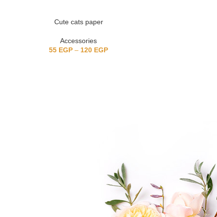
Cute cats paper
Feathe
Accessories
Acc
55
EGP
–
120
EGP
65
EG