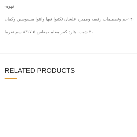
▫️قهوه
٣٠ شيت، هارد كفر مقلم ،مقاس ١٧.٥*٨ سم تقريبا.
RELATED PRODUCTS