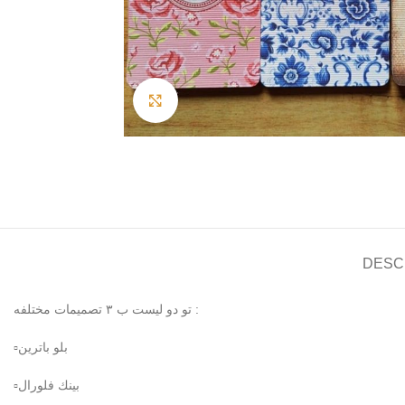
Click to enlarge
DESC
تو دو ليست ب ٣ تصميمات مختلفه :
▫️بلو باترين
▫️بينك فلورال