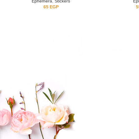
Ephemera
,
Stickers
Ep
65
EGP
5