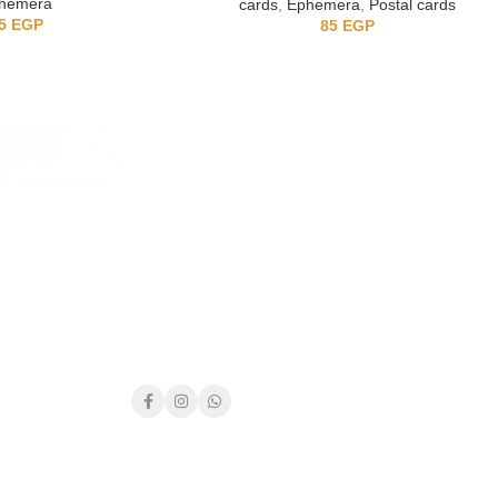
hemera
cards
,
Ephemera
,
Postal cards
5
EGP
85
EGP