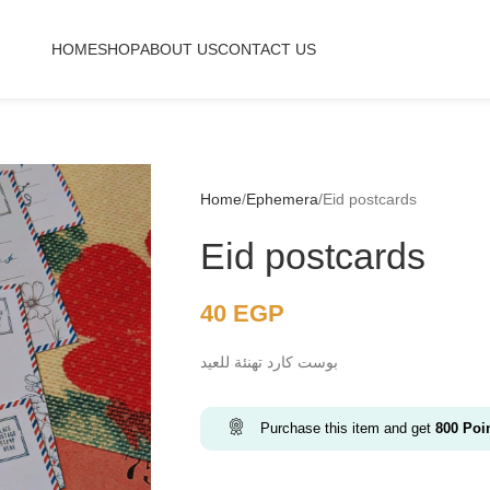
HOME
SHOP
ABOUT US
CONTACT US
Home
Ephemera
Eid postcards
Eid postcards
40
EGP
بوست كارد تهنئة للعيد
Purchase this item and get
800
Poi