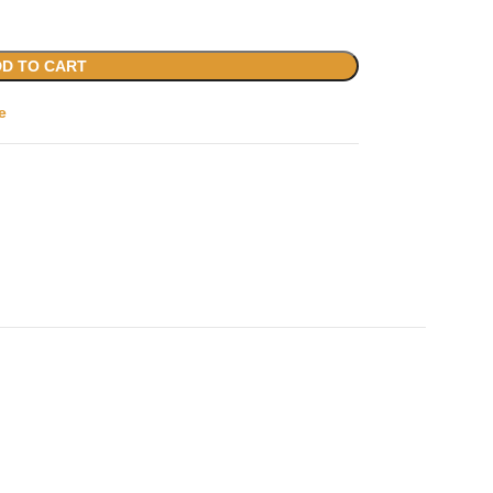
D TO CART
e