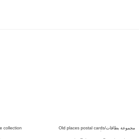
e collection
Old places postal cards/مجموعة بطاقات
بريديه أماكن عتيقه