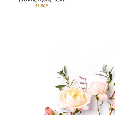
Ephemera
,
Stickers
,
Tickets
Ep
65
EGP
1