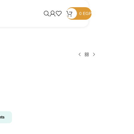
0
EGP
nts