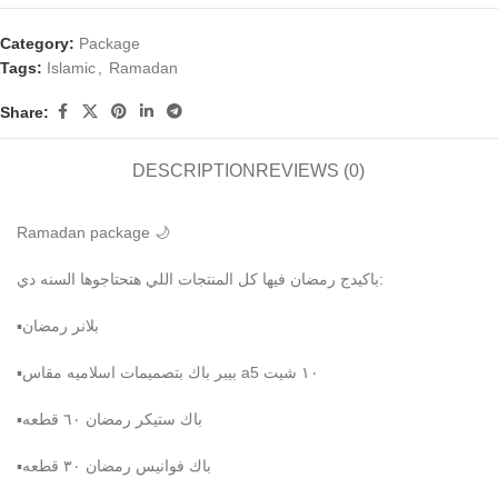
Category:
Package
Tags:
Islamic
,
Ramadan
Share:
DESCRIPTION
REVIEWS (0)
Ramadan package 🌙
باكيدج رمضان فيها كل المنتجات اللي هتحتاجوها السنه دي:
▪️بلانر رمضان
▪️بيبر باك بتصميمات اسلاميه مقاس a5 ١٠ شيت
▪️باك ستيكر رمضان ٦٠ قطعه
▪️باك فوانيس رمضان ٣٠ قطعه