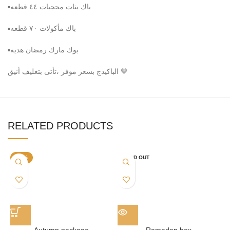
▪️باك بنات محجبات ٤٤ قطعه
▪️باك مأكولات ٧٠ قطعه
▪️بوك مارك رمضان هديه
الباكيدج بسعر موفر ،تأتى بتغليف أنيق 🤎
RELATED PRODUCTS
-13%
SOLD OUT
Autumn package
Ramadan box