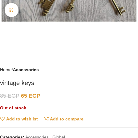
Click to enlarge
Home
Accessories
vintage keys
85
EGP
65
EGP
Out of stock
Add to wishlist
Add to compare
Categories:
Accessories
,
Global