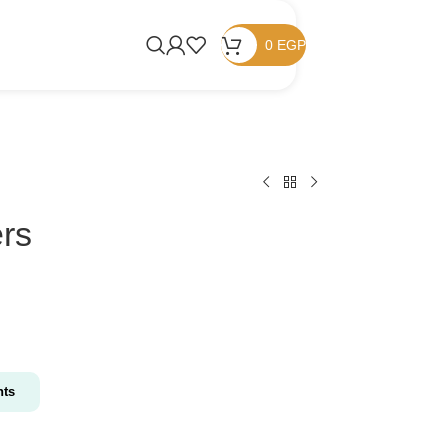
0
EGP
ers
nts