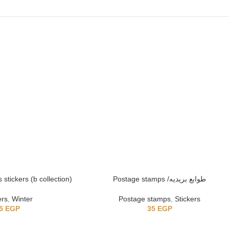
stickers (b collection)
Postage stamps /طوابع بريديه
ers
,
Winter
Postage stamps
,
Stickers
5
EGP
35
EGP