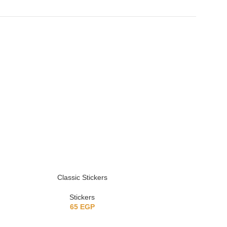
Classic Stickers
Girly stick
Stickers
St
65
EGP
5