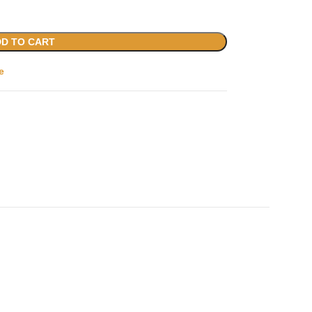
D TO CART
e