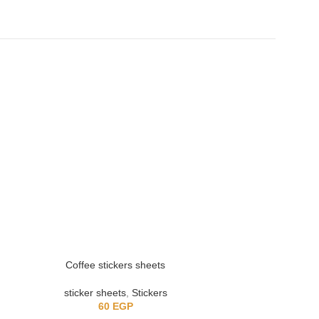
Coffee stickers sheets
Love
sticker sheets
,
Stickers
St
60
EGP
6