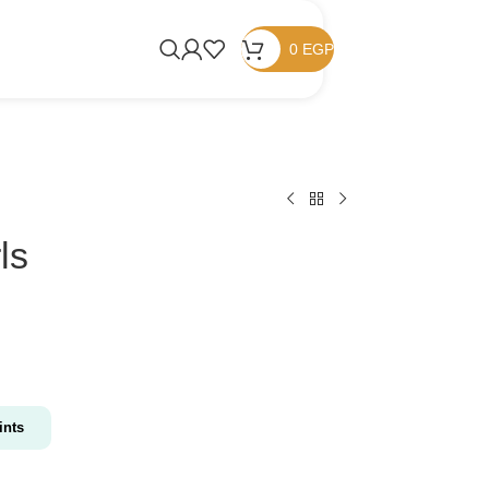
0
EGP
ls
nts