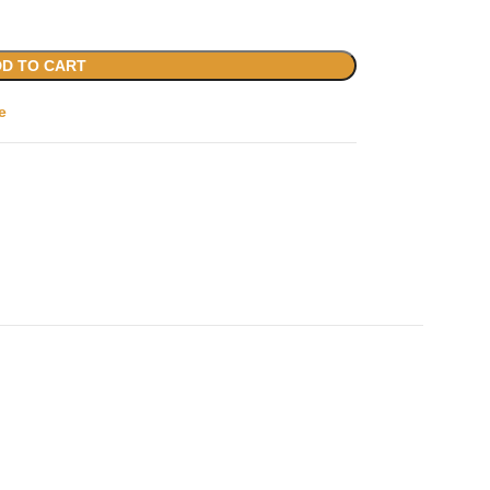
D TO CART
e