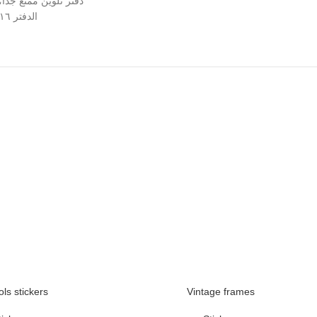
دفتر تلوين ممتع جدًا
الدفتر ١٦ شيت مقاس كبير بتصميم أنيق وجوده عاليه وشيتات مفرغه سهلة الاستخدام
ols stickers
Vintage frames