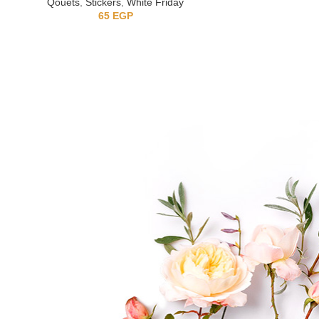
Qouets
,
Stickers
,
White Friday
St
65
EGP
5