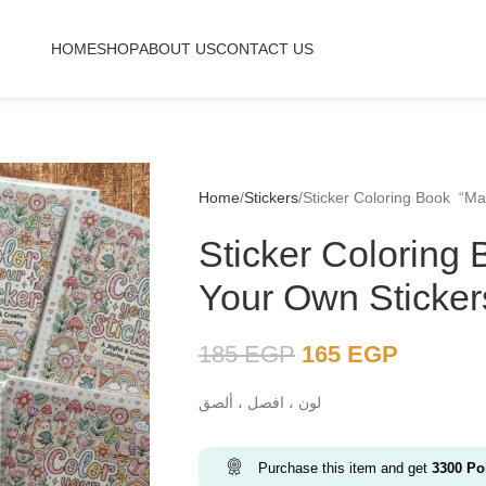
HOME
SHOP
ABOUT US
CONTACT US
Home
Stickers
Sticker Coloring Book “Ma
Sticker Coloring
Your Own Sticker
185
EGP
165
EGP
لون ، افصل ، ألصق
Purchase this item and get
3300
Poi