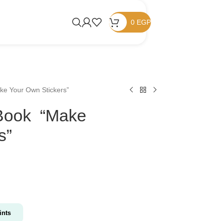
0
EGP
ke Your Own Stickers”
 Book “Make
s”
nts