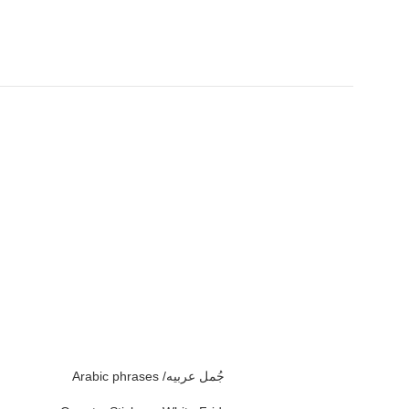
Arabic phrases /جُمل عربيه
Girly stick