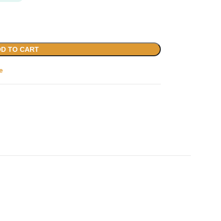
D TO CART
e